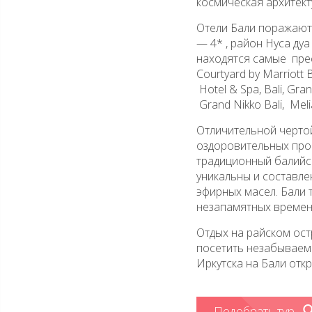
космическая архитект
Отели Бали поражают
— 4* , район Нуса ду
находятся самые прес
Courtyard by Marriott 
Hotel & Spa, Bali, Grand
Grand Nikko Bali, Meli
Отличительной черто
оздоровительных про
традиционный балийск
уникальны и составле
эфирных масел. Бали 
незапамятных времен 
Отдых на райском ост
посетить незабываем 
Иркутска на Бали отк
Подобрать тур