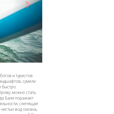
богов и туристов.
андшафтов, сумели
м быстро
рову, можно стать
ода Бали поражает
тельности, слепящая
 чистых вод океана,