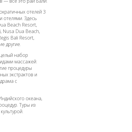
 — все это рай Бали.
ократичных отелей 3
и отелями. Здесь
ua Beach Resort,
li, Nusa Dua Beach,
egis Bali Resort,
ие другие.
 целый набор
идами массажей:
огие процедуры
ных экстрактов и
 драма с
Индийского океана,
оцедур. Туры из
культурой.