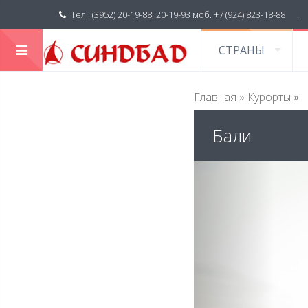
Тел.: (3952) 20-19-88, 20-19-93 моб. +7 (924) 823-18-88 
СТРАНЫ
Главная
»
Курорты
»
Бали
Previous