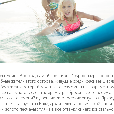
емчужина Востока, самый престижный курорт мира, остров 
ные жители этого острова, живущие среди красивейших л
 образ жизни, который кажется невозможным в современно
сещая многочисленные храмы, разбросанные по всему ост
 ярких церемоний и древних экзотических ритуалов. Прир
чественные вулканы Бали, яркая зелень тропической расти
н, золото песчаных пляжей, все оттенки синего кристально