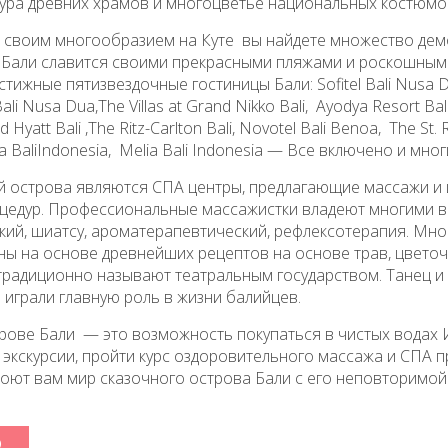
ура древних храмов и многоцветье национальных костюмов
 своим многообразием на Куте вы найдете множество дем
а Бали славится своими прекрасными пляжами и роскошным
тижные пятизвездочные гостиницы Бали: Sofitel Bali Nusa D
Bali Nusa Dua,The Villas at Grand Nikko Bali, Ayodya Resort Ba
 Hyatt Bali ,The Ritz-Carlton Bali, Novotel Bali Benoa, The St. R
a BaliIndonesia, Melia Bali Indonesia — Все включено и мног
й острова являются СПА центры, предлагающие массажи и
цедур. Профессиональные массажистки владеют многими в
ий, шиатсу, ароматерапевтический, рефлексотерапия. Мн
ны на основе древнейших рецептов на основе трав, цветоч
традиционно называют театральным государством. Танец и
играли главную роль в жизни балийцев.
рове Бали — это возможность покупаться в чистых водах 
экскурсии, пройти курс оздоровительного массажа и СПА пр
роют вам мир сказочного острова Бали с его неповторимой 