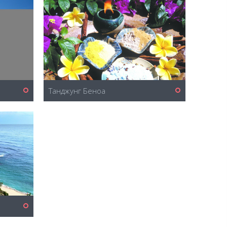
Танджунг Беноа