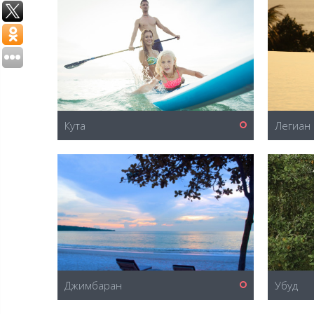
Кута
Легиан
Джимбаран
Убуд