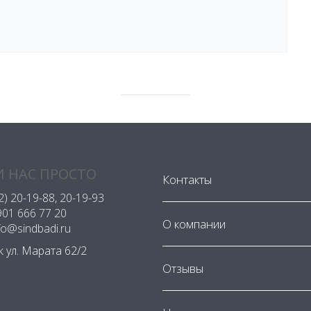
 НАС ПРОСТО
Контакты
2) 20-19-88
, 20-19-93
901 666 77 20
О компании
nfo@sindbadi.ru
ск ул. Марата 62/2
Отзывы