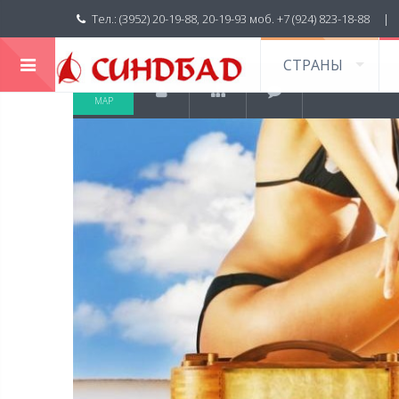
Тел.: (3952) 20-19-88, 20-19-93 моб. +7 (924) 823-18-88 
СТРАНЫ
11
МАР