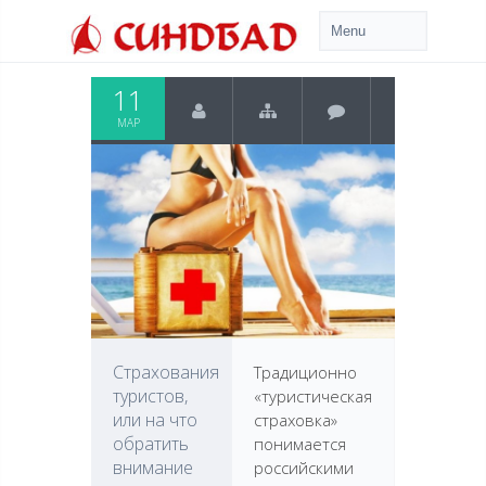
11
МАР
Страхования
Традиционно
туристов,
«туристическая
или на что
страховка»
обратить
понимается
внимание
российскими