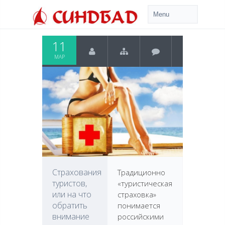
11
МАР
Страхования
Традиционно
туристов,
«туристическая
или на что
страховка»
обратить
понимается
внимание
российскими