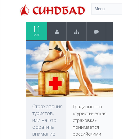
11
МАР
Страхования
Традиционно
туристов,
«туристическая
или на что
страховка»
обратить
понимается
внимание
российскими