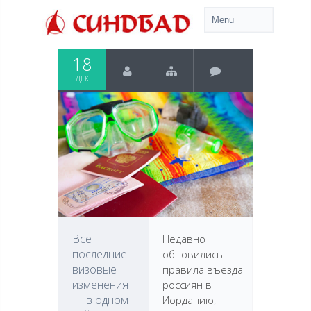
18
ДЕК
Все
Недавно
последние
обновились
визовые
правила въезда
изменения
россиян в
— в одном
Иорданию,