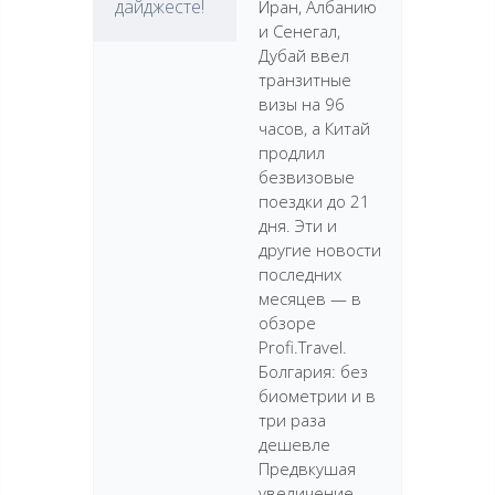
дайджесте!
Иран, Албанию
и Сенегал,
Дубай ввел
транзитные
визы на 96
часов, а Китай
продлил
безвизовые
поездки до 21
дня. Эти и
другие новости
последних
месяцев — в
обзоре
Profi.Travel.
Болгария: без
биометрии и в
три раза
дешевле
Предвкушая
увеличение