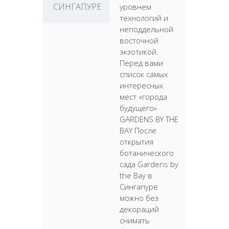
СИНГАПУРЕ
уровнем
технологий и
неподдельной
восточной
экзотикой.
Перед вами
список самых
интересных
мест «города
будущего»
GARDENS BY THE
BAY После
открытия
ботанического
сада Gardens by
the Bay в
Сингапуре
можно без
декораций
снимать