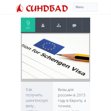
9
ОКТ
Как
Визы для
получить
россиян в 2015
шенгенскую
году в Европу, а
визу ,
точнее,