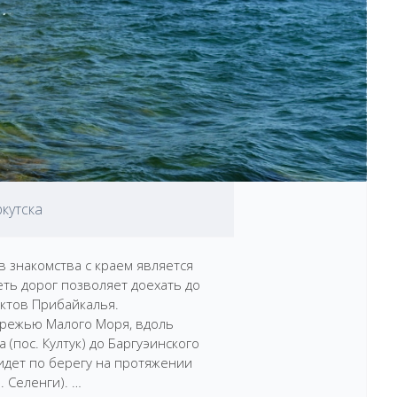
кутска
 знакомства с краем является
ть дорог позволяет доехать до
ктов Прибайкалья.
ережью Малого Моря, вдоль
(пос. Култук) до Баргуэинского
идет по берегу на протяжении
 Селенги). …