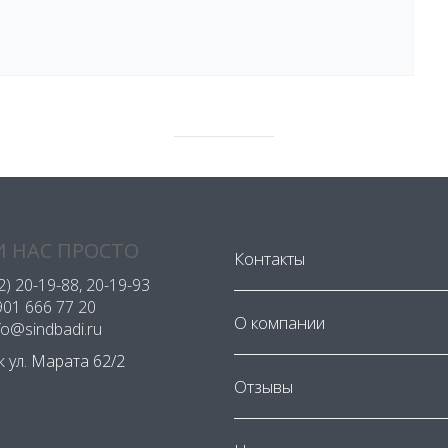
 НАС ПРОСТО
Контакты
2) 20-19-88
, 20-19-93
901 666 77 20
О компании
nfo@sindbadi.ru
ск ул. Марата 62/2
Отзывы