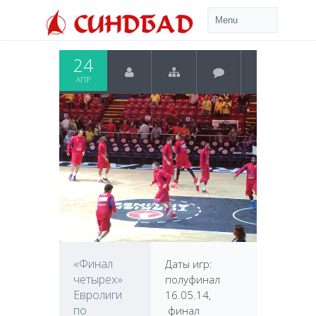
24
АПР
«Финал
Даты игр:
четырех»
полуфинал
Евролиги
16.05.14,
по
финал