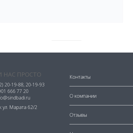
 НАС ПРОСТО
Контакты
2) 20-19-88
, 20-19-93
901 666 77 20
О компании
nfo@sindbadi.ru
ск ул. Марата 62/2
Отзывы