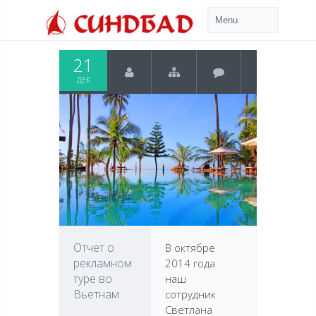
21
ДЕК
Отчет о
В октябре
рекламном
2014 года
туре во
наш
Вьетнам
сотрудник
Светлана