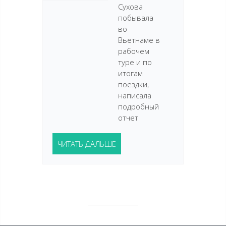
Сухова
побывала
во
Вьетнаме в
рабочем
туре и по
итогам
поездки,
написала
подробный
отчет
ЧИТАТЬ ДАЛЬШЕ