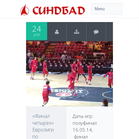
24
АПР
«Финал
Даты игр:
четырех»
полуфинал
Евролиги
16.05.14,
по
финал