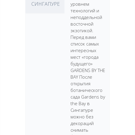
СИНГАПУРЕ
уровнем
технологий и
неподдельной
восточной
экзотикой.
Перед вами
список самых
интересных
мест «города
будущего»
GARDENS BY THE
BAY После
открытия
ботанического
сада Gardens by
the Bay в
Сингапуре
можно без
декораций
снимать