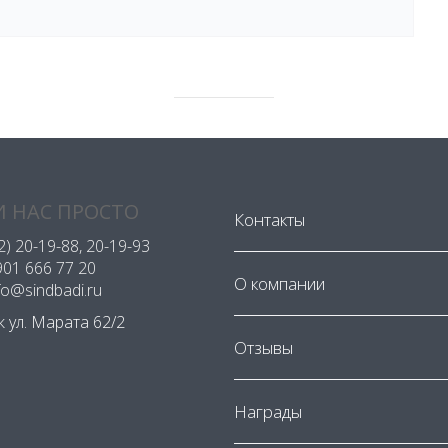
 НАС ПРОСТО
Контакты
2) 20-19-88
, 20-19-93
901 666 77 20
О компании
nfo@sindbadi.ru
ск ул. Марата 62/2
Отзывы
Награды