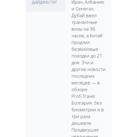
дайджесте!
Иран, Албанию
и Сенегал,
Дубай ввел
транзитные
визы на 96
часов, а Китай
продлил
безвизовые
поездки до 21
дня. Эти и
другие новости
последних
месяцев — в
обзоре
Profi.Travel.
Болгария: без
биометрии и в
три раза
дешевле
Предвкушая
увеличение