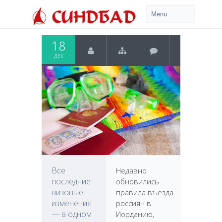
18
ДЕК
Все
Недавно
последние
обновились
визовые
правила въезда
изменения
россиян в
— в одном
Иорданию,