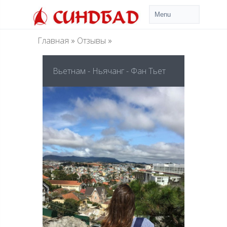
Главная
»
Отзывы
»
Вьетнам - Ньячанг - Фан Тьет