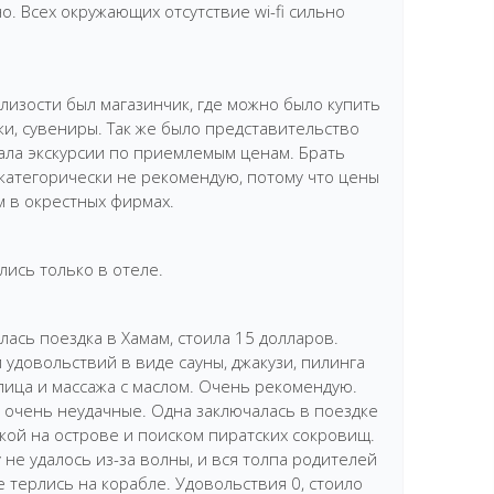
о. Всех окружающих отсутствие wi-fi сильно
лизости был магазинчик, где можно было купить
и, сувениры. Так же было представительство
ала экскурсии по приемлемым ценам. Брать
 категорически не рекомендую, потому что цены
м в окрестных фирмах.
лись только в отеле.
ась поездка в Хамам, стоила 15 долларов.
 удовольствий в виде сауны, джакузи, пилинга
 лица и массажа с маслом. Очень рекомендую.
 очень неудачные. Одна заключалась в поездке
кой на острове и поиском пиратских сокровищ.
 не удалось из-за волны, и вся толпа родителей
е терлись на корабле. Удовольствия 0, стоило