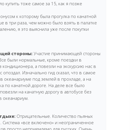
о купить тоже самое за 15, как я позже
онусом к которому была прогулка по канатной
е в три раза, чем можно было взять в палатке
жалению, я это выяснила уже после покупки
щей стороны:
Участие принимающей стороны
Все были нормальные, кроме поездки в
з кондиционера, а повезли на экскурсию нас в
с опоздал. Изначально гид сказал, что в самое
в океанариуме под землей в прохладе, а на
ка по канатной дороге. На деле все было
 повезли на канатную дорогу в автобусе без
в океанариум.
тдыхе:
Отрицательные. Количество пьяных
о. Система «все включено» и неограниченное
ков просто неприемлемо для русских. Очень