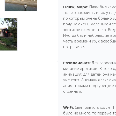
Пляж, море:
Пляж был каме
только заходишь в воду на 
по которым очень больно ид
воду на очень маленькой гл
зонтиков всем хватало. Вод
Иногда были небольшие вол
часть времени их, к всеобщ
понравился.
Развлечения:
Для взрослых
метание дротиков. В поло о
анимация: для детей она на
уже спит. Анимация заключа
аниматорами под турецкие п
странным.
Wi-Fi:
был только в холле. Т
было не много, то первые т