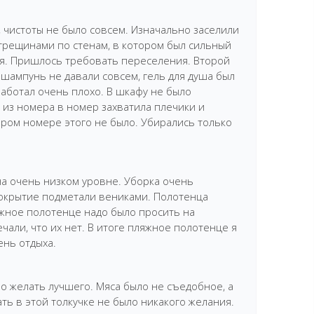
 чистоты не было совсем. Изначально заселили
 трещинами по стенам, в котором был сильный
ия. Пришлось требовать переселения. Второй
шампунь не давали совсем, гель для душа был
работал очень плохо. В шкафу не было
 из номера в номер захватила плечики и
тором номере этого не было. Убирались только
а очень низком уровне. Уборка очень
окрытие подметали вениками. Полотенца
жное полотенце надо было просить на
чали, что их нет. В итоге пляжное полотенце я
ень отдыха.
о желать лучшего. Мяса было не съедобное, а
ать в этой толкучке не было никакого желания.