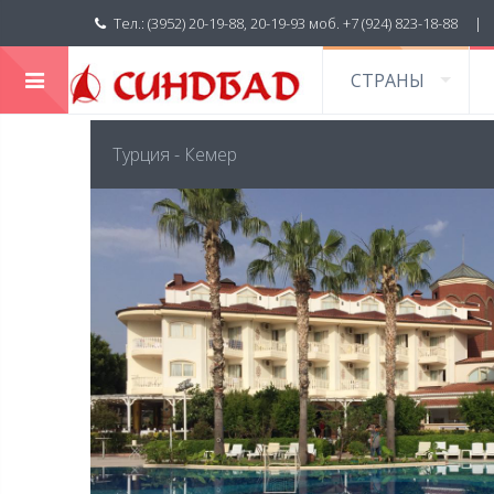
Тел.: (3952) 20-19-88, 20-19-93 моб. +7 (924) 823-18-88 
СТРАНЫ
Главная
»
Отзывы
»
Турция - Кемер