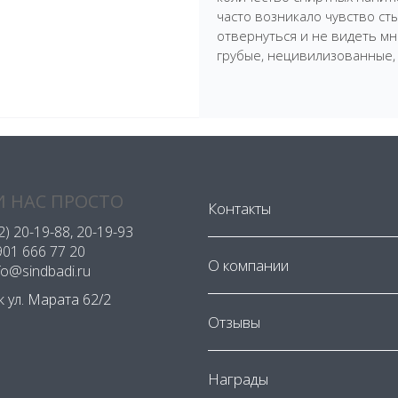
часто возникало чувство ст
отвернуться и не видеть мн
грубые, нецивилизованные,
 НАС ПРОСТО
Контакты
2) 20-19-88
, 20-19-93
901 666 77 20
О компании
nfo@sindbadi.ru
ск ул. Марата 62/2
Отзывы
Награды