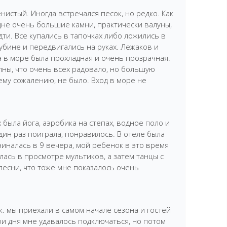
нистый. Иногда встречался песок, но редко. Как
дне очень большие камни, практически валуны,
ти. Все купались в тапочках либо ложились в
убине и передвигались на руках. Лежаков и
а в море была прохладная и очень прозрачная.
ны, что очень всех радовало, но большую
ему сожалению, не было. Вход в море не
 была йога, аэробика на степах, водное поло и
дин раз поиграла, понравилось. В отеле была
чиналась в 9 вечера, мой ребенок в это время
лась в просмотре мультиков, а затем танцы с
есни, что тоже мне показалось очень
.к. мы приехали в самом начале сезона и гостей
ри дня мне удавалось подключаться, но потом