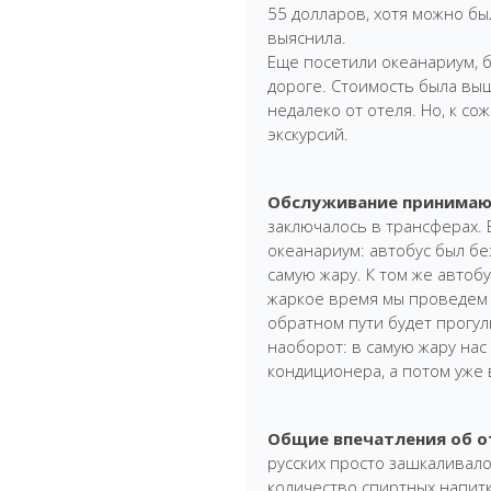
55 долларов, хотя можно был
выяснила.
Еще посетили океанариум, б
дороге. Стоимость была выш
недалеко от отеля. Но, к со
экскурсий.
Обслуживание принимаю
заключалось в трансферах. 
океанариум: автобус был бе
самую жару. К том же автобу
жаркое время мы проведем 
обратном пути будет прогул
наоборот: в самую жару нас
кондиционера, а потом уже 
Общие впечатления об о
русских просто зашкаливал
количество спиртных напит