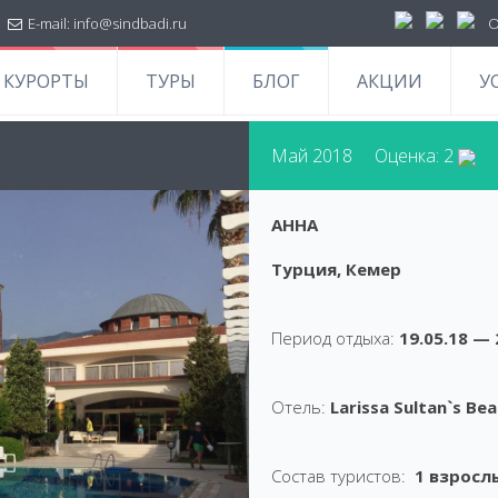
|
E-mail:
info@sindbadi.ru
О
КУРОРТЫ
ТУРЫ
БЛОГ
АКЦИИ
У
Май 2018 Оценка: 2
АННА
Турция, Кемер
Период отдыха:
19.05.18 — 
Отель:
Larissa Sultan`s Bea
Состав туристов:
1 взрослы