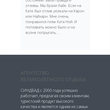
состоянии. Были правда и
отливы. Мы брали байк. Если на
Кате был отлив уезжали на Карон
или Найхарн. Мне очень
понравился пляж Ката Ной. И
поплавать можно было и на
волне попрыгать.. .
АГЕНТСТВО
ВЕЛИКОЛЕПНОГО ОТДЫХА
СИНДБАД с 2000 года успешно
работает, предлагая своим клиентам,
туристский продукт высокого
качества и является одним из самых