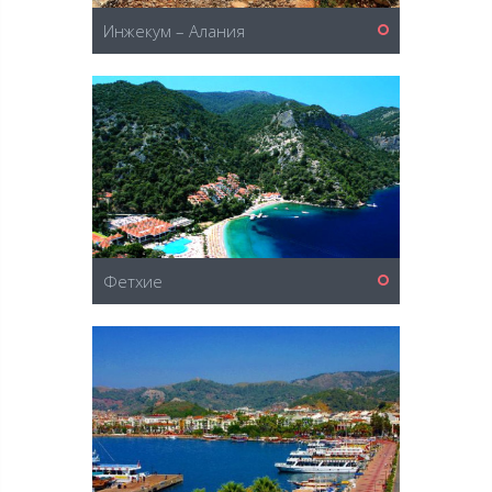
Инжекум – Алания
Фетхие