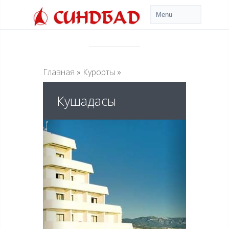
Главная
»
Курорты
»
Кушадасы
Previous
Next