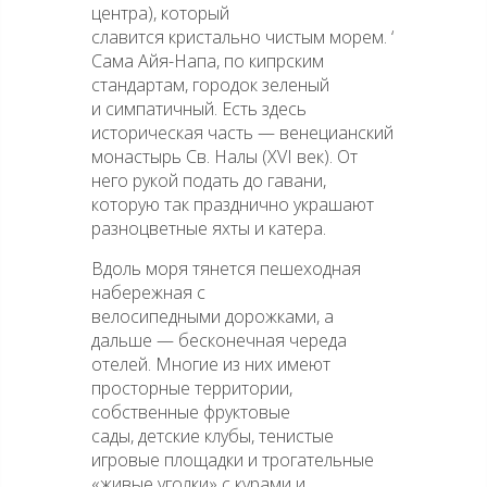
центра), который
славится кристально чистым морем. ‘
Сама Айя-Напа, по кипрским
стандартам, городок зеленый
и симпатичный. Есть здесь
историческая часть — венецианский
монастырь Св. Налы (XVI век). От
него рукой подать до гавани,
которую так празднично украшают
разноцветные яхты и катера.
Вдоль моря тянется пешеходная
набережная с
велосипедными дорожками, а
дальше — бесконечная череда
отелей. Многие из них имеют
просторные территории,
собственные фруктовые
сады, детские клубы, тенистые
игровые площадки и трогательные
«живые уголки» с курами и