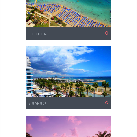
Проторас
Ларнака