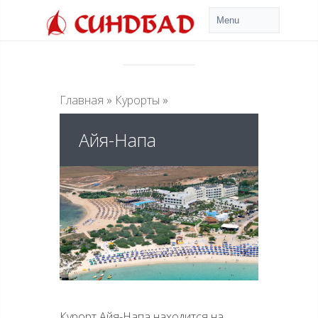
Главная
»
Курорты
»
Айя-Напа
Курорт Айя-Напа находится на