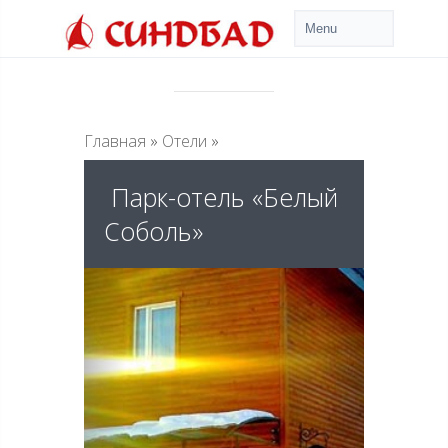
Главная
»
Отели
»
Парк-отель «Белый
Соболь»
Previous
Next