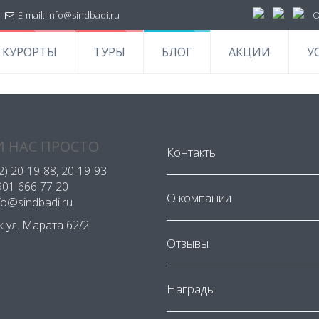
|
E-mail:
info@sindbadi.ru
О
КУРОРТЫ
ТУРЫ
БЛОГ
АКЦИИ
У
 НАС ПРОСТО
Контакты
2) 20-19-88
, 20-19-93
901 666 77 20
О компании
nfo@sindbadi.ru
ск ул. Марата 62/2
Отзывы
Награды