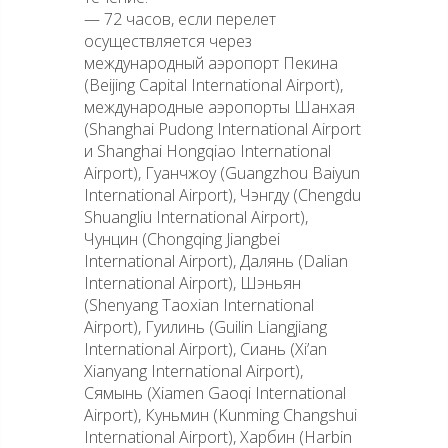
— 72 часов, если перелет
осуществляется через
международный аэропорт Пекина
(Beijing Capital International Airport),
международные аэропорты Шанхая
(Shanghai Pudong International Airport
и Shanghai Hongqiao International
Airport), Гуанчжоу (Guangzhou Baiyun
International Airport), Чэнгду (Chengdu
Shuangliu International Airport),
Чунцин (Chongqing Jiangbei
International Airport), Далянь (Dalian
International Airport), Шэньян
(Shenyang Taoxian International
Airport), Гуилинь (Guilin Liangjiang
International Airport), Сиань (Xi’an
Xianyang International Airport),
Сямынь (Xiamen Gaoqi International
Airport), Куньмин (Kunming Changshui
International Airport), Харбин (Harbin