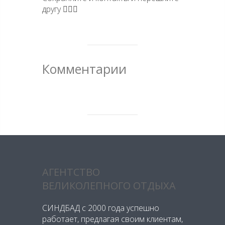
другу 👌🏻💕
Комментарии
АГЕНТСТВО
ВЕЛИКОЛЕПНОГО ОТДЫХА
СИНДБАД с 2000 года успешно
работает, предлагая своим клиентам,