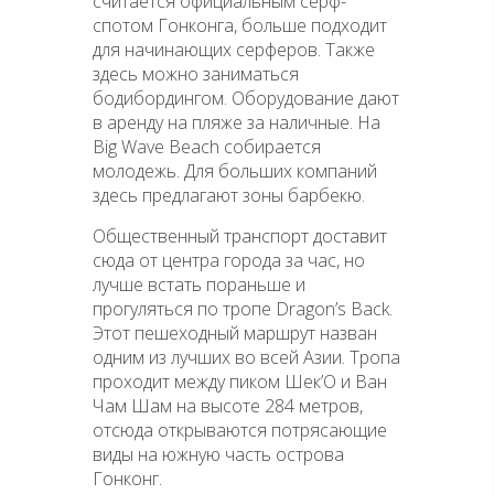
считается официальным серф-
спотом Гонконга, больше подходит
для начинающих серферов. Также
здесь можно заниматься
бодибордингом. Оборудование дают
в аренду на пляже за наличные. На
Вig Wave Beach собирается
молодежь. Для больших компаний
здесь предлагают зоны барбекю.
Общественный транспорт доставит
сюда от центра города за час, но
лучше встать пораньше и
прогуляться по тропе Dragon’s Back.
Этот пешеходный маршрут назван
одним из лучших во всей Азии. Тропа
проходит между пиком Шек’О и Ван
Чам Шам на высоте 284 метров,
отсюда открываются потрясающие
виды на южную часть острова
Гонконг.