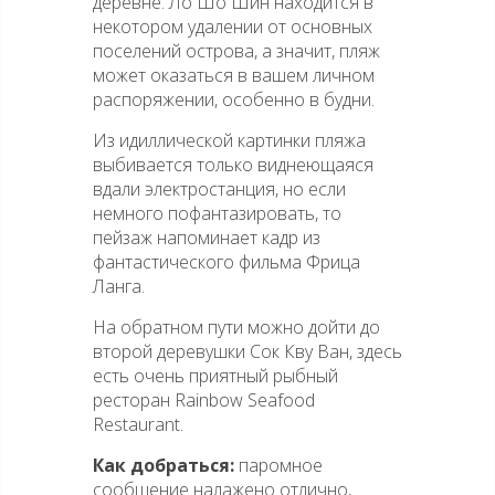
деревне. Ло Шо Шин находится в
некотором удалении от основных
поселений острова, а значит, пляж
может оказаться в вашем личном
распоряжении, особенно в будни.
Из идиллической картинки пляжа
выбивается только виднеющаяся
вдали электростанция, но если
немного пофантазировать, то
пейзаж напоминает кадр из
фантастического фильма Фрица
Ланга.
На обратном пути можно дойти до
второй деревушки Сок Кву Ван, здесь
есть очень приятный рыбный
ресторан Rainbow Seafood
Restaurant.
Как добраться:
паромное
сообщение налажено отлично,