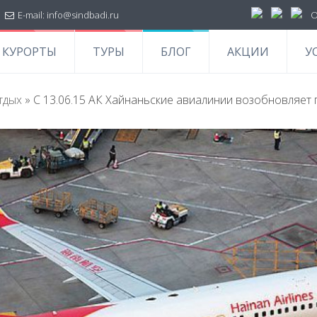
|
E-mail:
info@sindbadi.ru
О
КУРОРТЫ
ТУРЫ
БЛОГ
АКЦИИ
У
тдых
»
С 13.06.15 АК Хайнаньские авиалинии возобновляет 