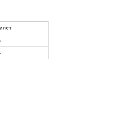
илет
5
5