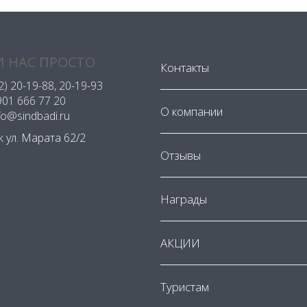
 НАС ПРОСТО
Контакты
2) 20-19-88
, 20-19-93
901 666 77 20
О компании
nfo@sindbadi.ru
ск ул. Марата 62/2
Отзывы
Награды
АКЦИИ
Туристам